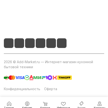
+7 800 2019-432
info@add-market.ru
г. Казань, ул. Восстания д.100 корпус 1070
2026 © Add-Market.ru — Интернет-магазин кухонной
бытовой техники
Конфиденциальность
Оферта
Главная
Кабинет
Корзина
Избранные
Акции
Контакты