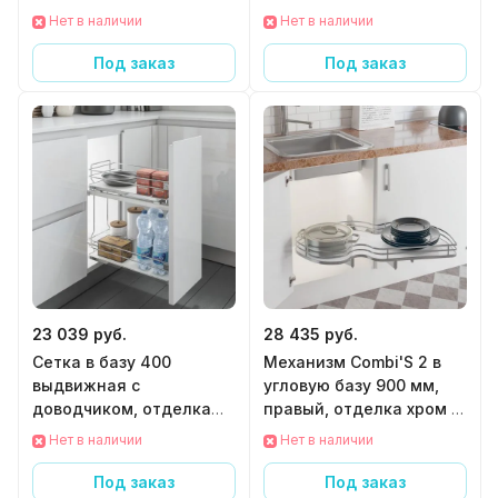
хром + белый
хром + белый
Нет в наличии
Нет в наличии
Под заказ
Под заказ
23 039 руб.
28 435 руб.
Сетка в базу 400
Механизм Combi'S 2 в
выдвижная с
угловую базу 900 мм,
доводчиком, отделка
правый, отделка хром +
хром + белый
белый
Нет в наличии
Нет в наличии
Под заказ
Под заказ