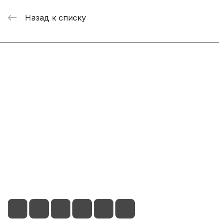
Назад к списку
Интернет-магазин
Компания
Информация
Помощь
+7 800 2019-432
info@add-market.ru
г. Казань, ул. Восстания д.100 корпус 1070