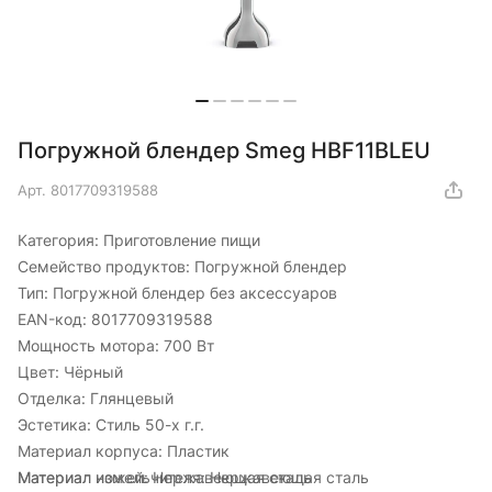
Погружной блендер Smeg HBF11BLEU
Арт.
8017709319588
Категория:
Приготовление пищи
Семейство продуктов:
Погружной блендер
Тип:
Погружной блендер без аксессуаров
EAN-код:
8017709319588
Мощность мотора:
700 Вт
Цвет:
Чёрный
Отделка:
Глянцевый
Эстетика:
Стиль 50-х г.г.
Материал корпуса:
Пластик
Материал измельчителя:
Материал ножей:
Нержавеющая сталь
Нержавеющая сталь