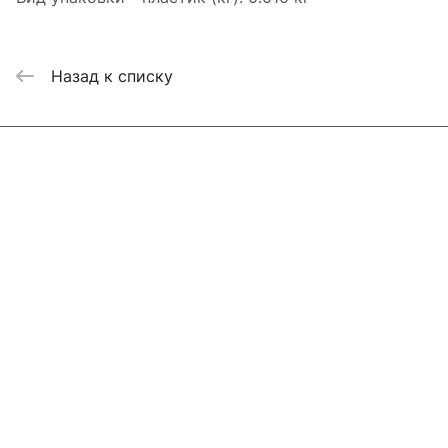
Назад к списку
Интернет-магазин
Компания
Информация
Помощь
Контакты
+7 800 2019-432
info@add-market.ru
г. Казань, ул. Восстания д.100 корпус 1070