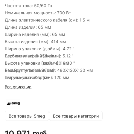
Частота тока:
50/60 Гц
Номинальная мощность:
700 Вт
Длина электрического кабеля (см):
1,5 м
Длина изделия:
65 мм
Ширина изделия (мм):
65 мм
Высота изделия (мм):
414 мм
Ширина упаковки [дюймы]:
4.72 "
Глубина упаковки [дюйми]:
Вес нетто (кг):
0.850 кг
5.12 "
Высота упаковки [дюйми]:
Высота упаковки (мм):
480 мм
18.90 "
Вес брутто (кг):
Размеры упаковки (мм):
1.900 кг
480X120X130 мм
Ширина упаковки (мм):
Тип упаковки:
Картон
120 мм
Глубина упаковки (мм):
Вид упаковки - бумага и картон (кг):
130 мм
1.255 кг
Все описание
Вид упаковки - пенополистирол (кг):
0.190 кг
Вид упаковки - древесина (кг):
0.000 кг
Вид упаковки - пластик (кг):
0.010 кг
Все товары Smeg
Все товары категории
10 971 руб.