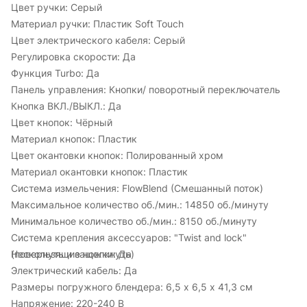
Цвет ручки:
Серый
Материал ручки:
Пластик Soft Touch
Цвет электрического кабеля:
Серый
Регулировка скорости:
Да
Функция Turbo:
Да
Панель управления:
Кнопки/ поворотный переключатель
Кнопка ВКЛ./ВЫКЛ.:
Да
Цвет кнопок:
Чёрный
Материал кнопок:
Пластик
Цвет окантовки кнопок:
Полированный хром
Материал окантовки кнопок:
Пластик
Система измельчения:
FlowBlend (Смешанный поток)
Максимальное количество об./мин.:
14850 об./минуту
Минимальное количество об./мин.:
8150 об./минуту
Система крепления аксессуаров:
"Twist and lock"
(повернуть и защелкнуть)
Нескользящие ножки:
Да
Электрический кабель:
Да
Размеры погружного блендера:
6,5 x 6,5 x 41,3 см
Напряжение:
220-240 В