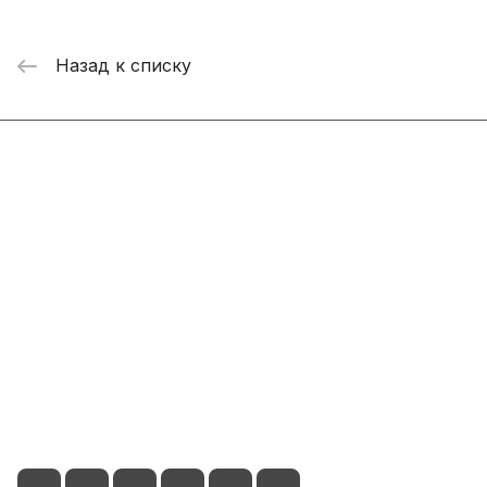
Назад к списку
Интернет-магазин
Компания
Информация
Помощь
+7 800 2019-432
info@add-market.ru
г. Казань, ул. Восстания д.100 корпус 1070