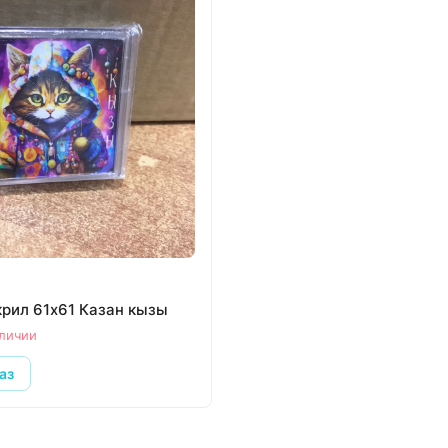
.
крил 61х61 Казан кызы
аличии
аз