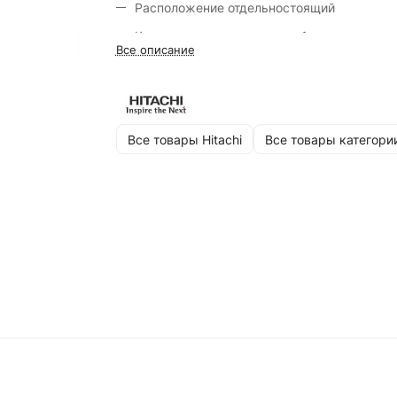
Расположение отдельностоящий
Количество компрессоров 1
Все описание
Цвет белый
Размеры (ШxВxГ) 855x1835x765 мм
Все товары Hitachi
Все товары категори