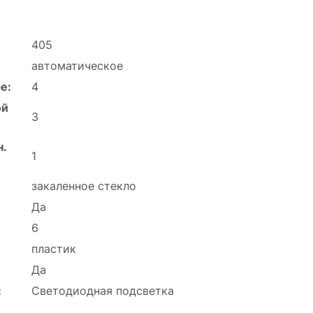
405
автоматическое
е:
4
ой
3
н.
1
закаленное стекло
Да
6
пластик
Да
:
Светодиодная подсветка