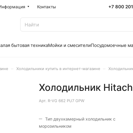
+7 800 20
Информация
Контакты
алая бытовая техника
Мойки и смесители
Посудомоечные м
–
–
зине
Холодильники купить в интернет-магазине
Холодильник
Холодильник Hitach
Арт.
R-VG 662 PU7 GPW
Тип двухкамерный холодильник с
морозильником