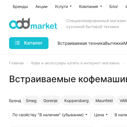
Бренды
Акции
Услуги
Компания
Блог
Специализированный магазин
кухонной бытовой техники
Каталог
Встраиваемая техника
Вытяжки
М
–
–
Главная
Кофе и аксессуары купить в интернет-магазине
Встраиваемые кофемашин
Бренд
Smeg
Gorenje
Kuppersberg
Maunfeld
VA
По свойству "В наличии" (убывание)
Цена
В нали