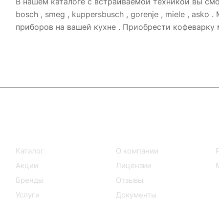
В нашем каталоге с встраиваемой техникой вы с
bosch , smeg , kuppersbusch , gorenje , miele , a
приборов на вашей кухне . Приобрести кофеварку
Интернет-магазин
Компания
Каталог
О компании
Акции
Лицензии
Бренды
Отзывы
Услуги
Документы