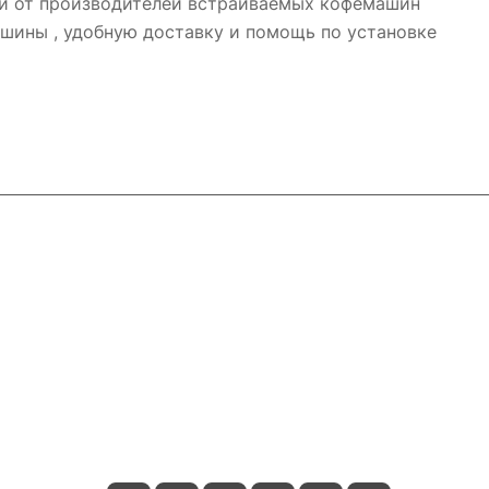
ей от производителей встраиваемых кофемашин
емашины , удобную доставку и помощь по установке
Контакты
+7 800 2019-432
info@add-market.ru
г. Казань, ул. Восстания д.100 корпус
1070