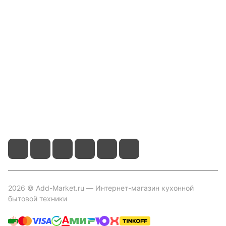
Компания
Информация
Помощь
Контакты
+7 800 2019-432
info@add-market.ru
г. Казань, ул. Восстания д.100 корпус 1070
2026 © Add-Market.ru — Интернет-магазин кухонной
бытовой техники