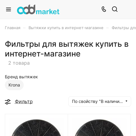
–
–
Главная
Вытяжки купить в интернет-магазине
Фильтры для
Фильтры для вытяжек купить в
интернет-магазине
2 товара
Бренд вытяжек
Krona
Фильтр
По свойству "В наличии" (убывание)