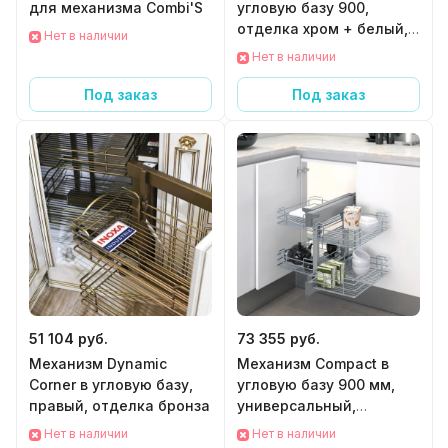
для механизма Combi'S
угловую базу 900,
отделка хром + белый,
Нет в наличии
левый
Нет в наличии
Под заказ
Под заказ
51 104 руб.
73 355 руб.
Механизм Dynamic
Механизм Compact в
Corner в угловую базу,
угловую базу 900 мм,
правый, отделка бронза
универсальный,
отделка серая + хром
Нет в наличии
Нет в наличии