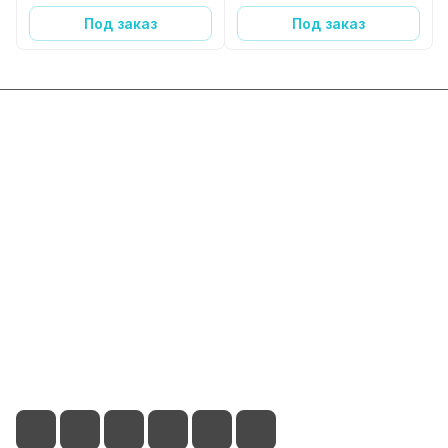
Под заказ
Под заказ
Интернет-магазин
Компания
Информация
Помощь
+7 800 2019-432
info@add-market.ru
г. Казань, ул. Восстания д.100 корпус 1070