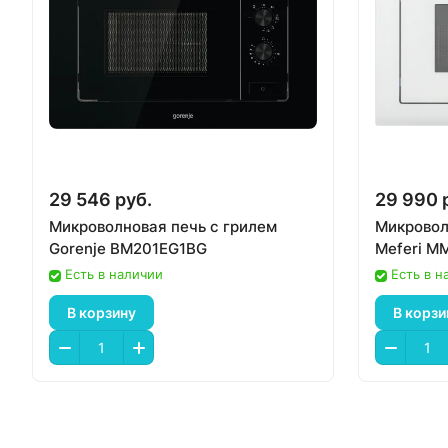
29 546 руб.
29 990 
Микроволновая печь с грилем
Микровол
Gorenje BM201EG1BG
Meferi 
Есть в наличии
Есть в н
В корзину
В корзи