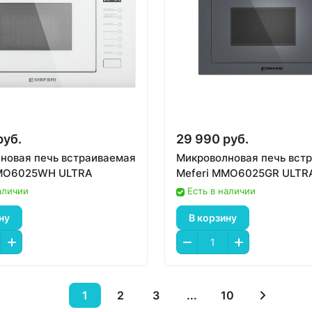
руб.
29 990 руб.
новая печь встраиваемая
Микроволновая печь вст
MMO6025WH ULTRA
Meferi MMO6025GR ULTR
аличии
Есть в наличии
ну
В корзину
1
2
3
...
10