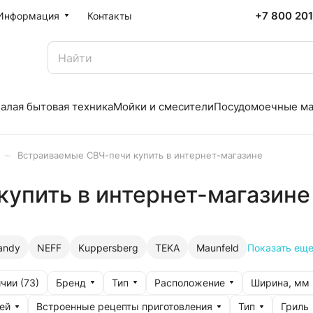
+7 800 20
Информация
Контакты
алая бытовая техника
Мойки и смесители
Посудомоечные м
–
Встраиваемые СВЧ-печи купить в интернет-магазине
упить в интернет-магазине
andy
NEFF
Kuppersberg
TEKA
Maunfeld
Показать ещ
Бренд
Тип
Расположение
Ширина, мм
чии (
73
)
ей
Встроенные рецепты приготовления
Тип
Гриль