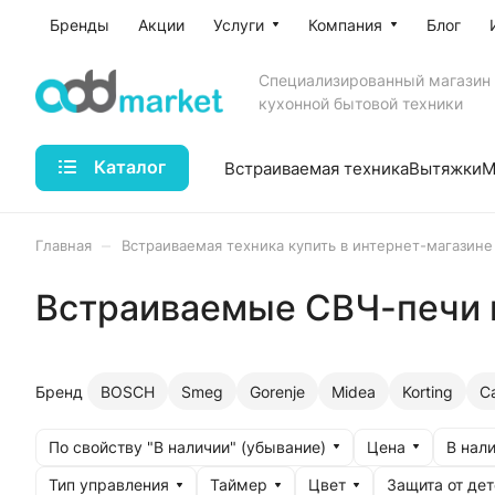
Бренды
Акции
Услуги
Компания
Блог
Специализированный магазин
кухонной бытовой техники
Каталог
Встраиваемая техника
Вытяжки
М
–
Главная
Встраиваемая техника купить в интернет-магазине
Встраиваемые СВЧ-печи к
Бренд
BOSCH
Smeg
Gorenje
Midea
Korting
C
По свойству "В наличии" (убывание)
Цена
В нали
Тип управления
Таймер
Цвет
Защита от дет