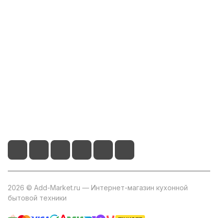
Интернет-магазин
Компания
Информация
Помощь
+7 800 2019-432
info@add-market.ru
г. Казань, ул. Восстания д.100 корпус 1070
2026 © Add-Market.ru — Интернет-магазин кухонной
бытовой техники