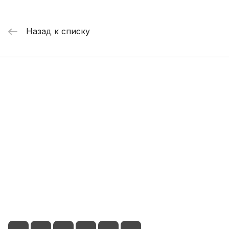
Назад к списку
Интернет-магазин
Компания
Информация
Помощь
+7 800 2019-432
info@add-market.ru
г. Казань, ул. Восстания д.100 корпус 1070