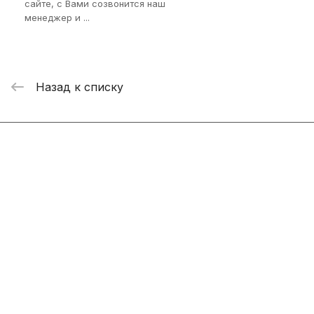
сайте, с Вами созвонится наш
менеджер и ...
Назад к списку
Интернет-магазин
Компания
Информация
Помощь
+7 800 2019-432
info@add-market.ru