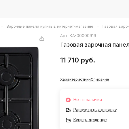
–
–
Варочные панели купить в интернет-магазине
Газовая варо
Арт.
КА-00000919
Газовая варочная пане
11 710 руб.
Характеристики
Описание
Нет в наличии
Рассчитать доставку
Купить дешевле