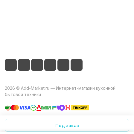
Помощь
+7 800 2019-432
info@add-market.ru
г. Казань, ул. Восстания д.100 корпус 1070
2026 © Add-Market.ru — Интернет-магазин кухонной
бытовой техники
Конфиденциальность
Оферта
Под заказ