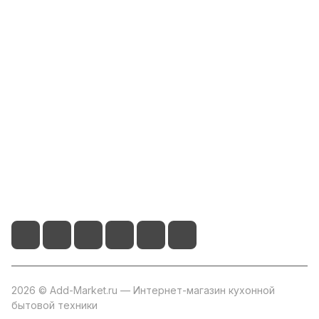
Интернет-магазин
Компания
Информация
Помощь
+7 800 2019-432
info@add-market.ru
г. Казань, ул. Восстания д.100 корпус 1070
2026 © Add-Market.ru — Интернет-магазин кухонной
бытовой техники