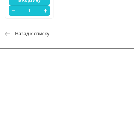
В корзину
Назад к списку
Интернет-магазин
Компания
Информация
Помощь
+7 800 2019-432
info@add-market.ru