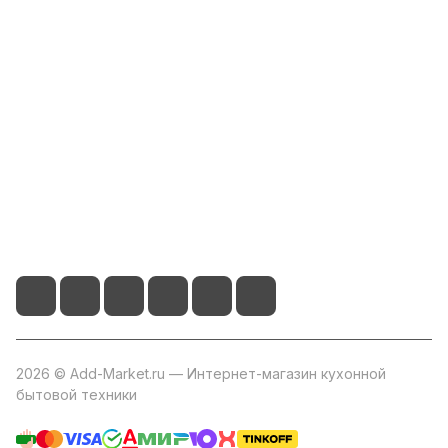
Компания
Информация
Помощь
+7 800 2019-432
info@add-market.ru
г. Казань, ул. Восстания д.100 корпус 1070
2026 © Add-Market.ru — Интернет-магазин кухонной
бытовой техники