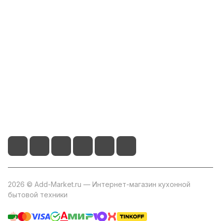
Компания
Информация
Помощь
+7 800 2019-432
info@add-market.ru
г. Казань, ул. Восстания д.100 корпус 1070
2026 © Add-Market.ru — Интернет-магазин кухонной
бытовой техники