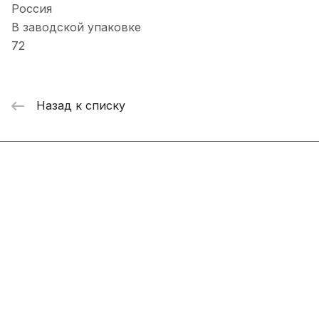
Россия
В заводской упаковке
72
Назад к списку
Интернет-магазин
Компания
Информация
Помощь
+7 800 2019-432
info@add-market.ru