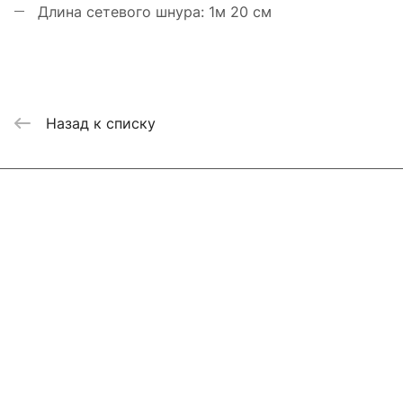
Длина сетевого шнура: 1м 20 см
Назад к списку
Интернет-магазин
Компания
Информация
Помощь
Контакты
+7 800 2019-432
info@add-market.ru