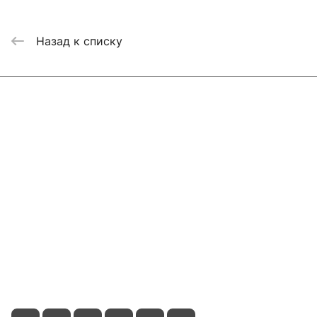
Назад к списку
Интернет-магазин
Компания
Информация
Помощь
Контакты
+7 800 2019-432
info@add-market.ru
г. Казань, ул. Восстания д.100 корпус 1070