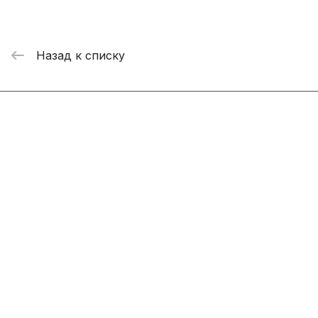
Назад к списку
Интернет-магазин
Компания
Информация
Помощь
+7 800 2019-432
info@add-market.ru
г. Казань, ул. Восстания д.100 корпус 1070