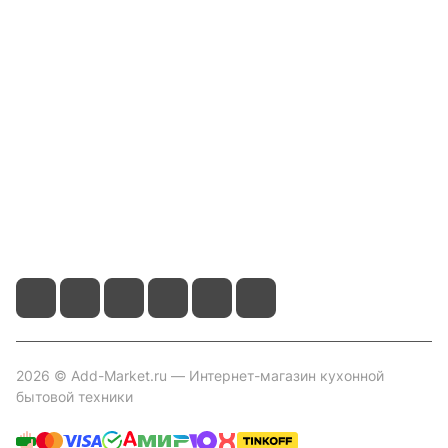
Компания
Информация
Помощь
Контакты
+7 800 2019-432
info@add-market.ru
г. Казань, ул. Восстания д.100 корпус 1070
2026 © Add-Market.ru — Интернет-магазин кухонной
бытовой техники