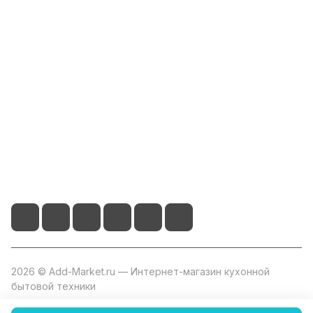
Интернет-магазин
Компания
Информация
Помощь
+7 800 2019-432
info@add-market.ru
г. Казань, ул. Восстания д.100 корпус 1070
2026 © Add-Market.ru — Интернет-магазин кухонной
бытовой техники