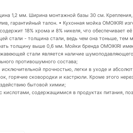
ина 1,2 мм. Ширина монтажной базы 30 см. Крепления
елив, гарантийный талон. • Кухонная мойка OMOIKIRI и
одержит 18% хрома и 8% никеля, что обеспечивает её
й стали - толщина стали, ведь чем она тоньше, тем 
ать толщину выше 0,6 мм. Мойки бренда OMOIKIRI имеют
ржавеющей стали является наличие шумоподавляющего 
льного противошумного состава;
исключительной прочностью, легки в уходе и абсолют
ок, горячие сковородки и кастрюли. Кроме этого нере
оздействию бытовой химии;
с кислотами, содержащимися в продуктах питания, по