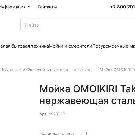
+7 800 20
Информация
Контакты
алая бытовая техника
Мойки и смесители
Посудомоечные м
–
Кухонные мойки купить в интернет-магазине
Мойка OMOIKIRI T
Мойка OMOIKIRI Tak
нержавеющая стал
Арт.
4973042
Количество чаш
1