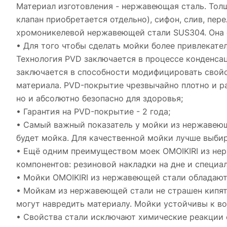
Материал изготовления - нержавеющая сталь. Толщ
клапан приобретается отдельно), сифон, слив, пер
хромоникелевой нержавеющей стали SUS304. Она с
• Для того чтобы сделать мойки более привлекат
Технология PVD заключается в процессе конденсац
заключается в способности модифицировать свойс
материала. PVD-покрытие чрезвычайно плотно и р
но и абсолютно безопасно для здоровья;
• Гарантия на PVD-покрытие - 2 года;
• Самый важный показатель у мойки из нержавеюще
будет мойка. Для качественной мойки лучше выбир
• Ещё одним преимуществом моек OMOIKIRI из не
компонентов: резиновой накладки на дне и специа
• Мойки OMOIKIRI из нержавеющей стали обладают 
• Мойкам из нержавеющей стали не страшен кипят
могут навредить материалу. Мойки устойчивы к в
• Свойства стали исключают химические реакции 