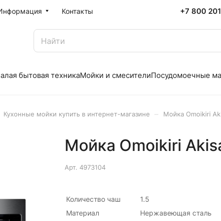
+7 800 20
Информация
Контакты
алая бытовая техника
Мойки и смесители
Посудомоечные м
–
Кухонные мойки купить в интернет-магазине
Мойка Omoikiri A
Мойка Omoikiri Ak
Арт.
4973104
Количество чаш
1.5
Материал
Нержавеющая сталь