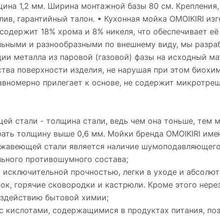
ина 1,2 мм. Ширина монтажной базы 80 см. Крепления
елив, гарантийный талон. • Кухонная мойка OMOIKIRI и
одержит 18% хрома и 8% никеля, что обеспечивает её
ельными и разнообразными по внешнему виду, мы разр
ии металла из паровой (газовой) фазы на исходный ма
тва поверхности изделия, не нарушая при этом биохи
авномерно прилегает к основе, не содержит микротрещ
й стали - толщина стали, ведь чем она тоньше, тем 
ать толщину выше 0,6 мм. Мойки бренда OMOIKIRI имеют
ржавеющей стали является наличие шумоподавляющего 
льного противошумного состава;
исключительной прочностью, легки в уходе и абсолют
ок, горячие сковородки и кастрюли. Кроме этого нере
оздействию бытовой химии;
с кислотами, содержащимися в продуктах питания, по