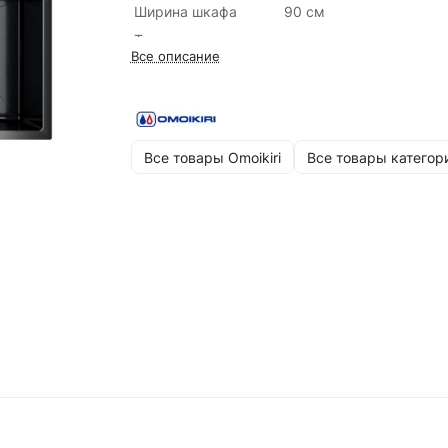
Ширина шкафа
90 см
Тип установки
врезная
Все описание
Крыло
Есть
Цвет
Вороненая сталь
Все товары Omoikiri
Все товары категор