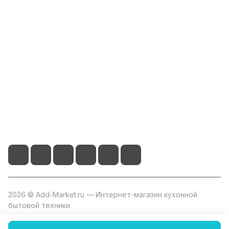
Компания
Информация
Помощь
+7 800 2019-432
info@add-market.ru
г. Казань, ул. Восстания д.100 корпус 1070
2026 © Add-Market.ru — Интернет-магазин кухонной
бытовой техники