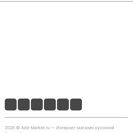
Интернет-магазин
Компания
Информация
Помощь
Контакты
+7 800 2019-432
info@add-market.ru
г. Казань, ул. Восстания д.100 корпус 1070
2026 © Add-Market.ru — Интернет-магазин кухонной