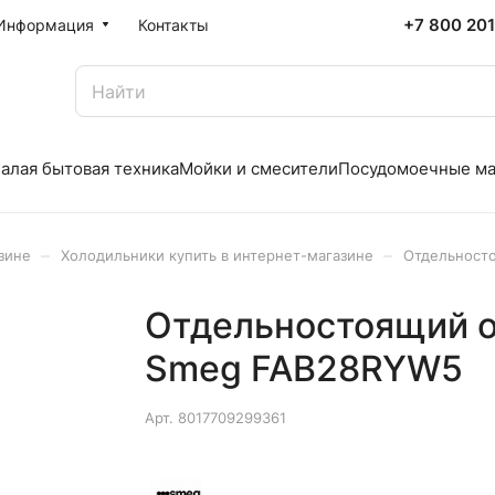
+7 800 20
Информация
Контакты
алая бытовая техника
Мойки и смесители
Посудомоечные м
–
–
зине
Холодильники купить в интернет-магазине
Отдельност
Отдельностоящий 
Smeg FAB28RYW5
Арт.
8017709299361