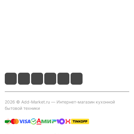
Информация
Помощь
Контакты
+7 800 2019-432
info@add-market.ru
г. Казань, ул. Восстания д.100 корпус 1070
2026 © Add-Market.ru — Интернет-магазин кухонной
бытовой техники