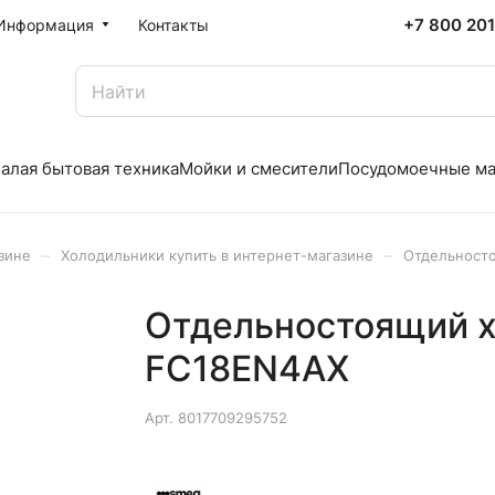
+7 800 20
Информация
Контакты
алая бытовая техника
Мойки и смесители
Посудомоечные м
–
–
зине
Холодильники купить в интернет-магазине
Отдельност
Отдельностоящий 
FC18EN4AX
Арт.
8017709295752