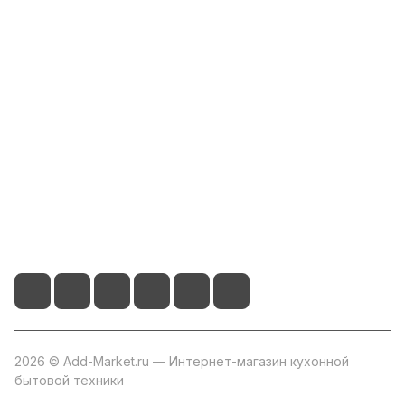
Интернет-магазин
Компания
Информация
Помощь
+7 800 2019-432
info@add-market.ru
г. Казань, ул. Восстания д.100 корпус 1070
2026 © Add-Market.ru — Интернет-магазин кухонной
бытовой техники