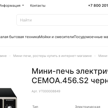
+7 800 20
Информация
Контакты
алая бытовая техника
Мойки и смесители
Посудомоечные м
–
–
зине
Мини-печи, ростеры купить в интернет-магазине
Мини-
Мини-печь электр
СEMOA.456.S2 чер
Арт.
УТ000008849
Тип
Электрическая