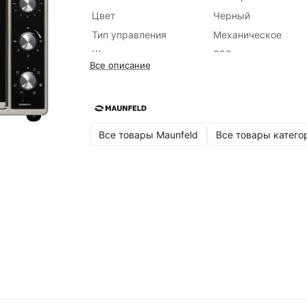
Цвет
Черный
Тип управления
Механическое
Ширина, мм
600 мм
Все описание
Объем
45 л
Конвекция
Есть
Гриль
Есть
Гарантия, мес
36
Все товары Maunfeld
Все товары катего