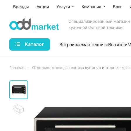
Бренды
Акции
Услуги
Компания
Блог
Специализированный магазин
кухонной бытовой техники
Каталог
Встраиваемая техника
Вытяжки
М
–
Главная
Отдельно стоящая техника купить в интернет-мага