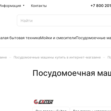
+7 800 20
Информация
Контакты
алая бытовая техника
Мойки и смесители
Посудомоечные м
–
–
зине
Посудомоечные машины купить в интернет-магазине
П
Посудомоечная ма