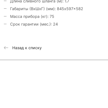
Длина сливного шланга (м):
1.7
Габариты (ВхШхГ) (мм):
845x597x582
Масса прибора (кг):
75
Срок гарантии (мес.):
24
Назад к списку
Интернет-магазин
Компания
Информация
Помощь
Контакты