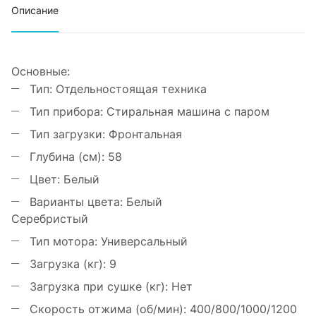
Отжим/Слив
Описание
Масса прибора (кг):
75
Ручная стирка
Спортивная одежда
Срок гарантии (мес.):
24
Одеяла
Основные:
Джинсы
Тип:
Отдельностоящая техника
Быстрая 60' 60°C
Экспресс 15'
Тип прибора:
Стиральная машина с паром
Программы сушки:
Нет
Тип загрузки:
Фронтальная
Отложенный старт (ч):
до 24
Глубина (см):
58
Автоматическая блокировка дверцы:
Да
Цвет:
Белый
Блокировка панели управления:
Да
Варианты цвета:
Белый
Серебристый
Диспенсер для жидких моющих средств:
Да
Тип мотора:
Универсальный
Контроль баланса барабана:
Да
Загрузка (кг):
9
Плавное открытие створок барабана:
Нет
Загрузка при сушке (кг):
Нет
Дополнительные особенности:
Функция Steam Assist
Барабан Pearl
Скорость отжима (об/мин):
400/800/1000/1200