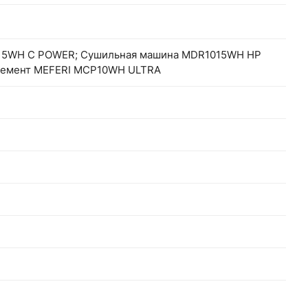
15WH C POWER; Сушильная машина MDR1015WH HP
лемент MEFERI MCP10WH ULTRA