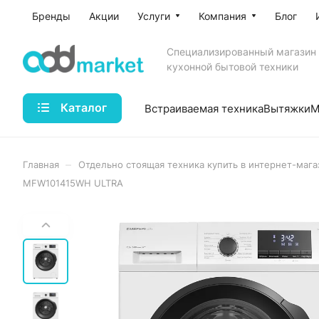
Бренды
Акции
Услуги
Компания
Блог
Специализированный магазин
кухонной бытовой техники
Каталог
Встраиваемая техника
Вытяжки
М
–
Главная
Отдельно стоящая техника купить в интернет-мага
MFW101415WH ULTRA