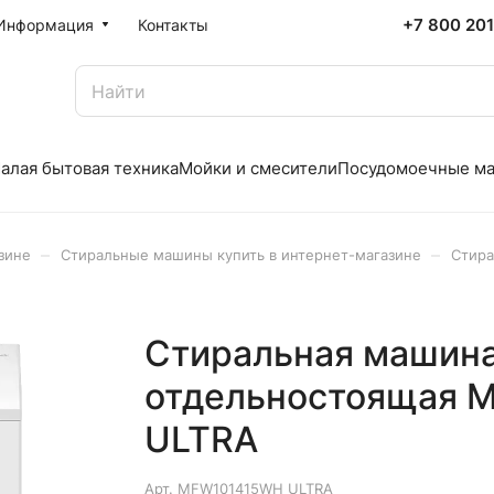
+7 800 20
Информация
Контакты
алая бытовая техника
Мойки и смесители
Посудомоечные м
–
–
зине
Стиральные машины купить в интернет-магазине
Стира
Стиральная машина
отдельностоящая 
ULTRA
Арт.
MFW101415WH ULTRA