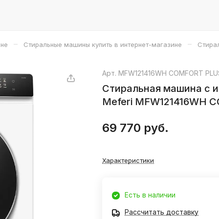
–
–
ине
Стиральные машины купить в интернет-магазине
Стирал
Арт.
MFW121416WH COMFORT PLU
Стиральная машина с 
Meferi MFW121416WH 
69 770 руб.
Характеристики
Есть в наличии
Рассчитать доставку