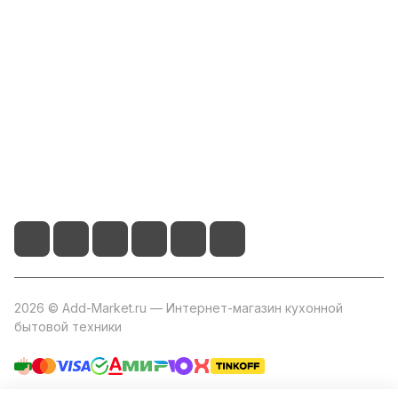
Информация
Помощь
+7 800 2019-432
info@add-market.ru
г. Казань, ул. Восстания д.100 корпус 1070
2026 © Add-Market.ru — Интернет-магазин кухонной
бытовой техники