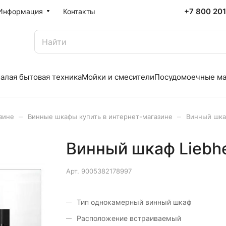
+7 800 20
Информация
Контакты
алая бытовая техника
Мойки и смесители
Посудомоечные м
–
–
зине
Винные шкафы купить в интернет-магазине
Винный шка
Винный шкаф Liebh
Арт.
9005382178997
Тип однокамерный винный шкаф
Расположение встраиваемый