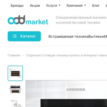
Бренды
Акции
Услуги
Компания
Блог
Специализированный магазин
кухонной бытовой техники
Каталог
Встраиваемая техника
Вытяжки
М
–
Главная
Отдельно стоящая техника купить в интернет-мага