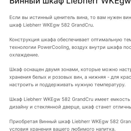
Винный шкаф Liebherr WKEgw 
Если вы истинный ценитель вина, то вам нужен ви
шкаф Liebherr WKEgw 582 GrandCru.
Конструкция шкафа обеспечивает оптимальную тем
технологии PowerCooling, воздух внутри шкафа по
охлаждение.
Шкаф оснащен двумя зонами, которые можно настро
хранения белых и розовых вин, а нижняя - для кра
настроить и поддерживать нужную температуру.
Шкаф Liebherr WKEgw 582 GrandCru имеет емкость 
дизайну и стеклянной дверце, шкаф станет отличн
Приобретая Винный шкаф Liebherr WKEgw 582 Gran
условия хранения вашего любимого напитка.