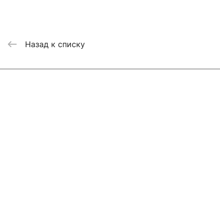
Назад к списку
Интернет-магазин
Компания
Информация
Помощь
Контакты
+7 800 2019-432
info@add-market.ru
г. Казань, ул. Восстания д.100 корпус 1070