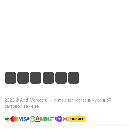
Компания
Информация
Помощь
+7 800 2019-432
info@add-market.ru
г. Казань, ул. Восстания д.100 корпус 1070
2026 © Add-Market.ru — Интернет-магазин кухонной
бытовой техники