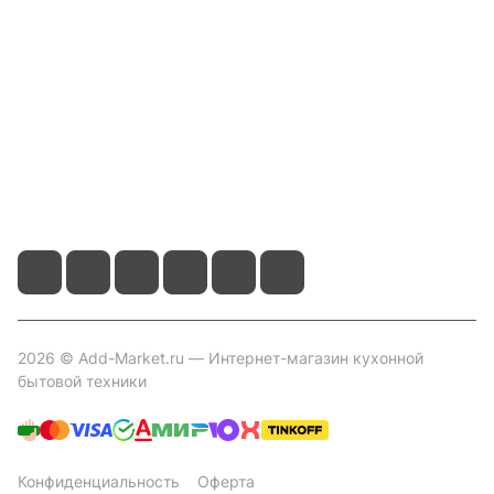
Информация
Помощь
Контакты
+7 800 2019-432
info@add-market.ru
г. Казань, ул. Восстания д.100 корпус 1070
2026 © Add-Market.ru — Интернет-магазин кухонной
бытовой техники
Конфиденциальность
Оферта