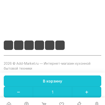
+7 800 2019-432
info@add-market.ru
г. Казань, ул. Восстания д.100 корпус 1070
2026 © Add-Market.ru — Интернет-магазин кухонной
бытовой техники
В корзину
Конфиденциальность
Оферта