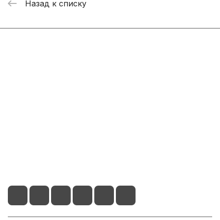
Назад к списку
Интернет-магазин
Компания
Информация
Помощь
+7 800 2019-432
info@add-market.ru
г. Казань, ул. Восстания д.100 корпус 1070