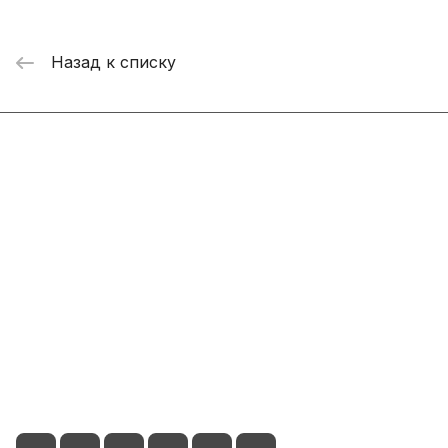
Назад к списку
Интернет-магазин
Компания
Информация
Помощь
+7 800 2019-432
info@add-market.ru
г. Казань, ул. Восстания д.100 корпус 1070