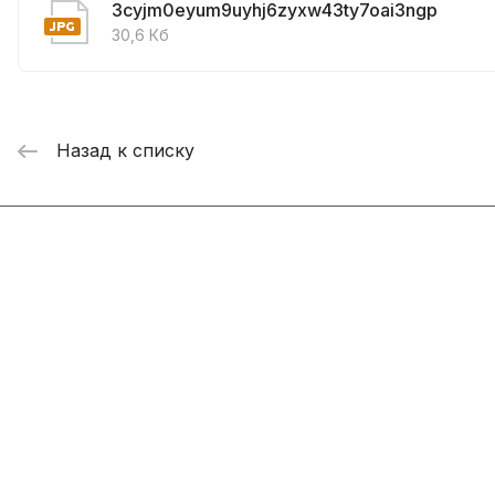
3cyjm0eyum9uyhj6zyxw43ty7oai3ngp
30,6 Кб
Назад к списку
Интернет-магазин
Компания
Информация
Помощь
+7 800 2019-432
info@add-market.ru