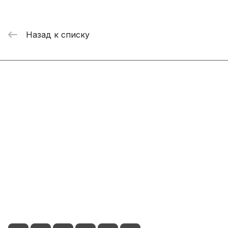
Назад к списку
Интернет-магазин
Компания
Информация
Помощь
+7 800 2019-432
info@add-market.ru
г. Казань, ул. Восстания д.100 корпус 1070