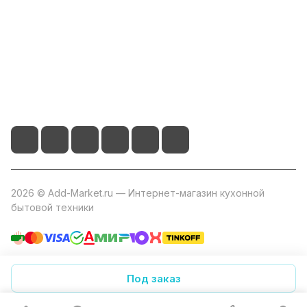
Помощь
+7 800 2019-432
info@add-market.ru
г. Казань, ул. Восстания д.100 корпус 1070
2026 © Add-Market.ru — Интернет-магазин кухонной
бытовой техники
Конфиденциальность
Оферта
Под заказ